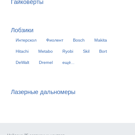
Гайковёрты
Лобзики
Интерскол
Фиолент
Bosch
Makita
Hitachi
Metabo
Ryobi
Skil
Bort
DeWalt
Dremel
ещё...
Лазерные дальномеры