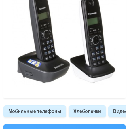
Мобильные телефоны
Хлебопечки
Видео