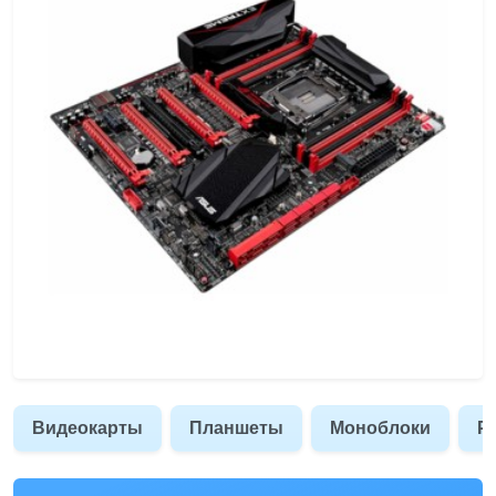
Видеокарты
Планшеты
Моноблоки
Р